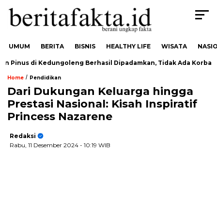
UMUM
BERITA
BISNIS
HEALTHY LIFE
WISATA
NASI
inus di Kedungoleng Berhasil Dipadamkan, Tidak Ada Korban
/
Home
Pendidikan
Dari Dukungan Keluarga hingga
Prestasi Nasional: Kisah Inspiratif
Princess Nazarene
Redaksi
Rabu, 11 Desember 2024
- 10:19 WIB