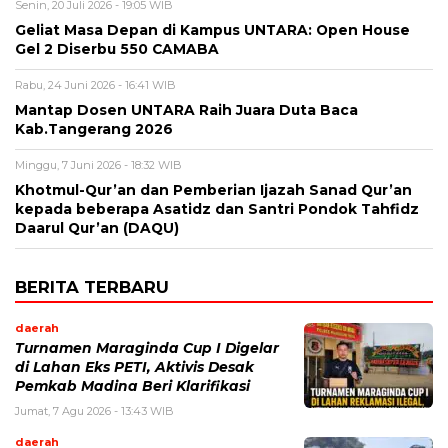
Senin, 20 Juli 2026 - 19:05 WIB
Geliat Masa Depan di Kampus UNTARA: Open House
Gel 2 Diserbu 550 CAMABA
Rabu, 24 Juni 2026 - 16:41 WIB
Mantap Dosen UNTARA Raih Juara Duta Baca
Kab.Tangerang 2026
Minggu, 7 Juni 2026 - 18:32 WIB
Khotmul-Qur’an dan Pemberian Ijazah Sanad Qur’an
kepada beberapa Asatidz dan Santri Pondok Tahfidz
Daarul Qur’an (DAQU)
BERITA TERBARU
daerah
Turnamen Maraginda Cup I Digelar
di Lahan Eks PETI, Aktivis Desak
Pemkab Madina Beri Klarifikasi
Jumat, 7 Agu 2026 - 13:43 WIB
daerah