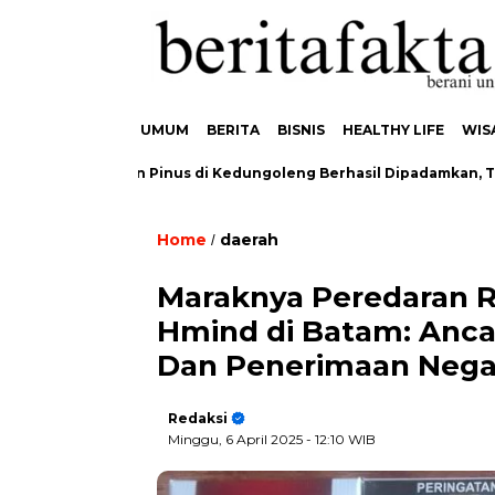
UMUM
BERITA
BISNIS
HEALTHY LIFE
WIS
akaran Hutan Pinus di Kedungoleng Berhasil Dipadamkan, Tidak 
Home
daerah
/
Maraknya Peredaran R
Hmind di Batam: Anca
Dan Penerimaan Nega
Redaksi
Minggu, 6 April 2025
- 12:10 WIB