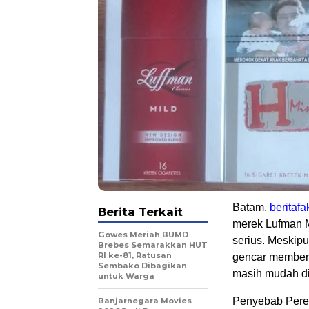
Batam,
beritafa
Berita Terkait
merek Lufman M
Gowes Meriah BUMD
serius. Meskipu
Brebes Semarakkan HUT
RI ke-81, Ratusan
gencar memberan
Sembako Dibagikan
masih mudah dit
untuk Warga
Penyebab Pered
Banjarnegara Movies