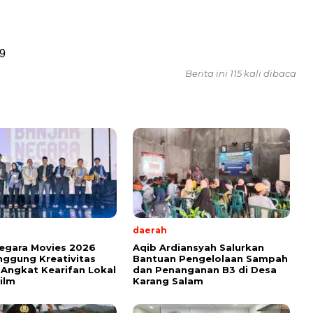
9
Berita ini 115 kali dibaca
daerah
egara Movies 2026
Aqib Ardiansyah Salurkan
nggung Kreativitas
Bantuan Pengelolaan Sampah
, Angkat Kearifan Lokal
dan Penanganan B3 di Desa
ilm
Karang Salam