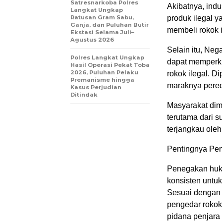
Satresnarkoba Polres
Akibatnya, indu
Langkat Ungkap
Ratusan Gram Sabu,
produk ilegal 
Ganja, dan Puluhan Butir
membeli rokok i
Ekstasi Selama Juli–
Agustus 2026
Selain itu, Ne
Polres Langkat Ungkap
dapat memperku
Hasil Operasi Pekat Toba
2026, Puluhan Pelaku
rokok ilegal. D
Premanisme hingga
maraknya pereda
Kasus Perjudian
Ditindak
Masyarakat dimi
terutama dari s
terjangkau ole
Pentingnya Pe
Penegakan huku
konsisten untuk
Sesuai dengan
pengedar rokok 
pidana penjara 