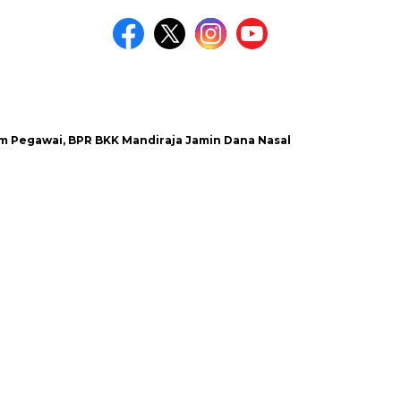
wai, BPR BKK Mandiraja Jamin Dana Nasabah Aman
Satlanta