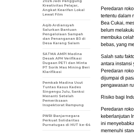
2026 Jadi Panggung
Kreativitas Pelajar,
Peredaran rokok
Angkat Kearifan Lokal
Lewat Film
tertentu dalam 
Bea Cukai, mesk
Aqib Ardiansyah
Salurkan Bantuan
belum melakuka
Pengelolaan Sampah
membuka celah 
dan Penanganan B3 di
Desa Karang Salam
bebas, yang m
SATMA AMPI Madina
Salah satu fak
Desak APH Verifikasi
Dugaan PETI dan Minta
antara instans
PT Sorik Mas Mining Beri
Peredaran rokok
Klarifikasi
dijumpai di pas
Pemkab Madina Usut
pengawasan rut
Tuntas Kasus Kades
Singengu Julu, Sanksi
Menanti Setelah
Risiko bagi Ind
Pemeriksaan
Inspektorat Rampung
Peredaran roko
PWRI Banjarnegara
keberlanjutan I
Perkuat Solidaritas
ini menyebabka
Purnatugas di HUT ke-64
memenuhi stand