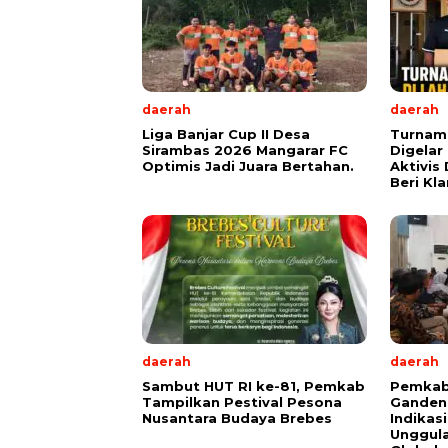
daerah
daerah
Liga Banjar Cup II Desa
Turname
Sirambas 2026 Mangarar FC
Digelar
Optimis Jadi Juara Bertahan.
Aktivis
Beri Kla
daerah
daerah
Sambut HUT RI ke-81, Pemkab
Pemkab
Tampilkan Pestival Pesona
Ganden
Nusantara Budaya Brebes
Indikas
Unggula