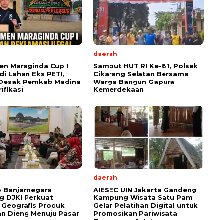
daerah
n Maraginda Cup I
Sambut HUT RI Ke-81, Polsek
 di Lahan Eks PETI,
Cikarang Selatan Bersama
 Desak Pemkab Madina
Warga Bangun Gapura
rifikasi
Kemerdekaan
daerah
 Banjarnegara
AIESEC UIN Jakarta Gandeng
g DJKI Perkuat
Kampung Wisata Satu Pam
i Geografis Produk
Gelar Pelatihan Digital untuk
n Dieng Menuju Pasar
Promosikan Pariwisata