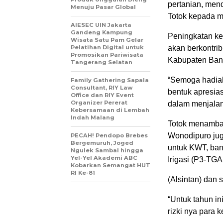
pertanian, mend
Menuju Pasar Global
Totok kepada me
AIESEC UIN Jakarta
Gandeng Kampung
Peningkatan kes
Wisata Satu Pam Gelar
Pelatihan Digital untuk
akan berkontri
Promosikan Pariwisata
Kabupaten Ban
Tangerang Selatan
“Semoga hadiah
Family Gathering Sapala
Consultant, RIY Law
bentuk apresias
Office dan RIY Event
Organizer Pererat
dalam menjalank
Kebersamaan di Lembah
Indah Malang
Totok menambah
Wonodipuro jug
PECAH! Pendopo Brebes
Bergemuruh, Joged
untuk KWT, ban
Ngulek Sambal hingga
Yel-Yel Akademi ABC
Irigasi (P3-TGA
Kobarkan Semangat HUT
RI Ke-81
(Alsintan) dan 
“Untuk tahun in
rizki nya para k