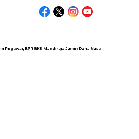
wai, BPR BKK Mandiraja Jamin Dana Nasabah Aman
Satlant