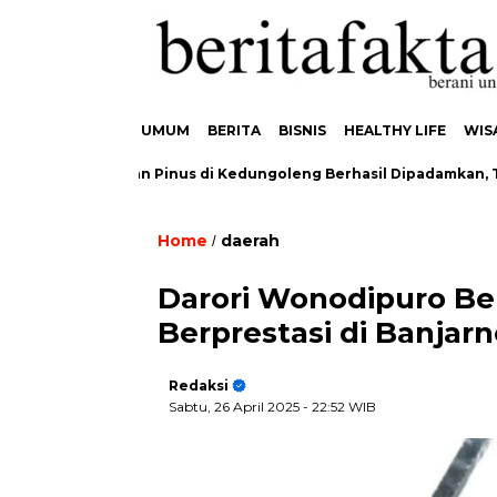
UMUM
BERITA
BISNIS
HEALTHY LIFE
WIS
akaran Hutan Pinus di Kedungoleng Berhasil Dipadamkan, Tidak
Home
daerah
/
Darori Wonodipuro Be
Berprestasi di Banjar
Redaksi
Sabtu, 26 April 2025
- 22:52 WIB