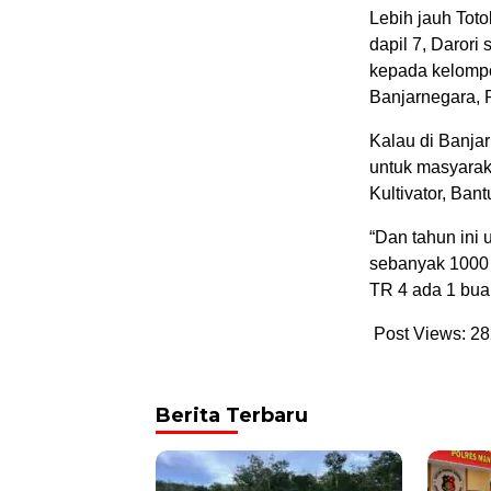
Lebih jauh Tot
dapil 7, Darori
kepada kelompo
Banjarnegara, 
Kalau di Banja
untuk masyaraka
Kultivator, Ban
“Dan tahun ini 
sebanyak 1000 
TR 4 ada 1 buah
Post Views:
28
Berita Terbaru