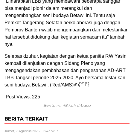
“Diharapkan LBB yang membawahi beberapa sanggar
bisa menjadi pionir dalam merangkul dan
mengembangkan seni budaya Betawi ini. Tentu saja
Pemkot Tangerang Selatan berkolaborasi juga dengan
Pemprov Banten wajib mengembangkan dan melestarikan
hal tersebut didukung dari kegiatan semacam itu” tambah
nya.
Selepas dzuhur, kegiatan dengan ketua panitia RW Yasin
kembali dilanjutkan dengan Sidang Pleno yang
mengagendakan pembahasan dan pengesahan AD-ART
LBB Tangsel periode 2025-2030. Ayo bersama lestarikan
seni budaya Betawi.. (Red/AMS)✍🇮🇩
Post Views:
225
Berita ini 48 kali dibaca
BERITA TERKAIT
Jumat, 7 Agustus 2026 - 13:43 WIB