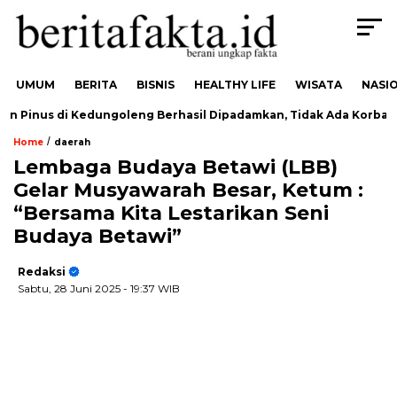
UMUM
BERITA
BISNIS
HEALTHY LIFE
WISATA
NASI
Pinus di Kedungoleng Berhasil Dipadamkan, Tidak Ada Korban
/
Home
daerah
Lembaga Budaya Betawi (LBB)
Gelar Musyawarah Besar, Ketum :
“Bersama Kita Lestarikan Seni
Budaya Betawi”
Redaksi
Sabtu, 28 Juni 2025
- 19:37 WIB