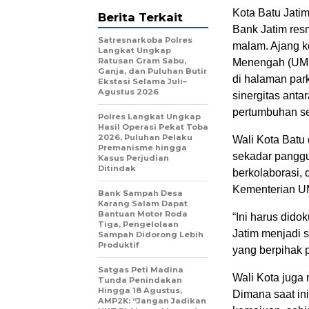
Kota Batu Jatim
Berita Terkait
Bank Jatim res
Satresnarkoba Polres
malam. Ajang ko
Langkat Ungkap
Ratusan Gram Sabu,
Menengah (UMKM
Ganja, dan Puluhan Butir
di halaman park
Ekstasi Selama Juli–
Agustus 2026
sinergitas ant
pertumbuhan sek
Polres Langkat Ungkap
Hasil Operasi Pekat Toba
2026, Puluhan Pelaku
Wali Kota Batu
Premanisme hingga
sekadar panggu
Kasus Perjudian
Ditindak
berkolaborasi,
Kementerian UM
Bank Sampah Desa
Karang Salam Dapat
Bantuan Motor Roda
“Ini harus did
Tiga, Pengelolaan
Jatim menjadi s
Sampah Didorong Lebih
Produktif
yang berpihak 
Satgas Peti Madina
Wali Kota juga
Tunda Penindakan
Hingga 18 Agustus,
Dimana saat in
AMP2K: “Jangan Jadikan