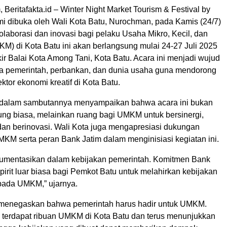
, Beritafakta.id – Winter Night Market Tourism & Festival by
mi dibuka oleh Wali Kota Batu, Nurochman, pada Kamis (24/7)
laborasi dan inovasi bagi pelaku Usaha Mikro, Kecil, dan
) di Kota Batu ini akan berlangsung mulai 24-27 Juli 2025
ir Balai Kota Among Tani, Kota Batu. Acara ini menjadi wujud
ara pemerintah, perbankan, dan dunia usaha guna mendorong
tor ekonomi kreatif di Kota Batu.
 dalam sambutannya menyampaikan bahwa acara ini bukan
ng biasa, melainkan ruang bagi UMKM untuk bersinergi,
 dan berinovasi. Wali Kota juga mengapresiasi dukungan
KM serta peran Bank Jatim dalam menginisiasi kegiatan ini.
okumentasikan dalam kebijakan pemerintah. Komitmen Bank
pirit luar biasa bagi Pemkot Batu untuk melahirkan kebijakan
pada UMKM,” ujarnya.
 menegaskan bahwa pemerintah harus hadir untuk UMKM.
i terdapat ribuan UMKM di Kota Batu dan terus menunjukkan