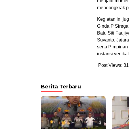
menjadi momen
mendongkrak pa
Kegiatan ini ju
Ginda P Siregar
Batu Siti Fauj
Suyanto, Jajar
serta Pimpinan
instansi vertik
Post Views:
31
Berita Terbaru