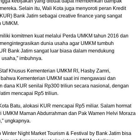
ngga kebijakan yang dibuat dapat memberikan dampak
ereka. Selain itu, Wali Kota juga menyoroti peran Kredit
KUR) Bank Jatim sebagai creative finance yang sangat
eh UMKM.
miliki komitmen kuat melalui Perda UMKM tahun 2016 dan
 mengintegrasikan dunia usaha agar UMKM tumbuh
UR Bank Jatim sangat luar biasa dalam mendukung
usaha,” imbuhnya.
 Staf Khusus Kementerian UMKM RI, Hasby Zamri,
bahwa Kementerian UMKM saat ini mengawasi dan
dana KUR senilai Rp300 triliun secara nasional, dengan
Jatim mencapai Rp5 triliun.
Kota Batu, alokasi KUR mencapai Rp5 miliar. Salam hormat
eri UMKM Maman Abdurrahman dan Pak Wamen Helvi Moraza
u,” ungkapnya.
Winter Night Market Tourism & Festival by Bank Jatim bisa