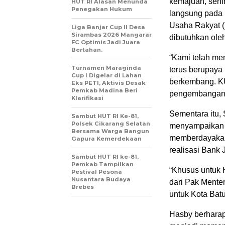
kemajuan, sehi
HUT RI Alasan Menunda
Penegakan Hukum
langsung pada m
Usaha Rakyat (
Liga Banjar Cup II Desa
Sirambas 2026 Mangarar
dibutuhkan ol
FC Optimis Jadi Juara
Bertahan.
“Kami telah me
Turnamen Maraginda
terus berupaya
Cup I Digelar di Lahan
berkembang. K
Eks PETI, Aktivis Desak
Pemkab Madina Beri
pengembangan 
Klarifikasi
Sementara itu,
Sambut HUT RI Ke-81,
Polsek Cikarang Selatan
menyampaikan 
Bersama Warga Bangun
memberdayakan 
Gapura Kemerdekaan
realisasi Bank 
Sambut HUT RI ke-81,
Pemkab Tampilkan
“Khusus untuk 
Pestival Pesona
Nusantara Budaya
dari Pak Ment
Brebes
untuk Kota Bat
Hasby berharap 