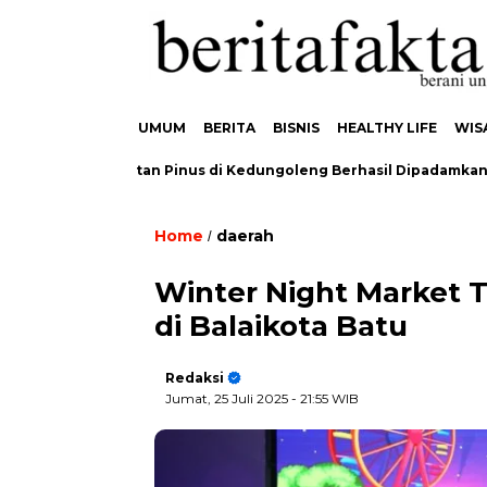
UMUM
BERITA
BISNIS
HEALTHY LIFE
WIS
ebakaran Hutan Pinus di Kedungoleng Berhasil Dipadamkan, Tida
Home
daerah
/
Winter Night Market T
di Balaikota Batu
Redaksi
Jumat, 25 Juli 2025
- 21:55 WIB