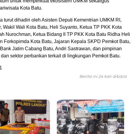
tum untuk memperkuat ekosistem UMKM sekaligus
riwisata Kota Batu.
ga turut dihadiri oleh Asisten Deputi Kementrian UMKM RI,
, Wakil Wali Kota Batu, Heli Suyanto, Ketua TP PKK Kota
iyah Nurochman, Ketua Bidang II TP PKK Kota Batu Ridha Heli
an Forkopimda Kota Batu, Jajaran Kepala SKPD Pemkot Batu,
 Bank Jatim Cabang Batu, Andri Sastrawan, dan pimpinan
al dan sektor perbankan terkait di lingkungan Pemkot Batu.
1
Berita ini 24 kali dibaca