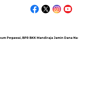
gawai, BPR BKK Mandiraja Jamin Dana Nasabah Aman
Satlan