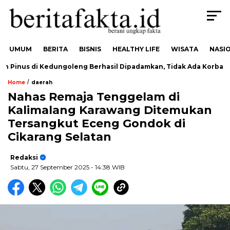
UMUM
BERITA
BISNIS
HEALTHY LIFE
WISATA
NASI
inus di Kedungoleng Berhasil Dipadamkan, Tidak Ada Korban
/
Home
daerah
Nahas Remaja Tenggelam di
Kalimalang Karawang Ditemukan
Tersangkut Eceng Gondok di
Cikarang Selatan
Redaksi
Sabtu, 27 September 2025
- 14:38 WIB