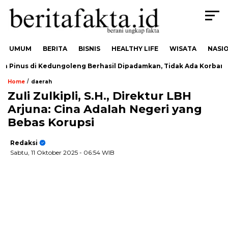
UMUM
BERITA
BISNIS
HEALTHY LIFE
WISATA
NASI
Pinus di Kedungoleng Berhasil Dipadamkan, Tidak Ada Korban
/
Home
daerah
Zuli Zulkipli, S.H., Direktur LBH
Arjuna: Cina Adalah Negeri yang
Bebas Korupsi
Redaksi
Sabtu, 11 Oktober 2025
- 06:54 WIB