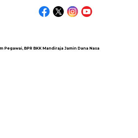
ai, BPR BKK Mandiraja Jamin Dana Nasabah Aman
Satlantas