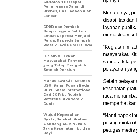
ujarnya.
SIPJAMAN Percepat
Penanganan Jalan di
Brebes, Hasil Panen Kian
Menurutnya, pe
Lancar
disabilitas da
DPRD dan Pemkab
layanan publik
Banjarnegara Sahkan
memastikan sel
Empat Raperda Menjadi
Perda, Raperda Sampah
Plastik Jadi BBM Ditunda
“Kegiatan ini a
masyarakat. Ki
H. Salbini, Tokoh
Masyarakat Tangsel
saudara kita p
yang Tetap Mengabdi
pelayanan yang
Setelah Pensiun
Mahasiswa Gizi Kesmas
Selain pelayan
USU, Banjir Pujian Bedah
kesehatan grati
Buku Skala International
Dari 70 Ribu Rupiah
juga mengimbau
Referensi Akademik
memperhatikan 
Dunia
Wujud Kepedulian
“Nanti bapak ib
Nyata, Pemkab Brebes
pusing minta ob
Gandeng RSIA Nuzula
Jaga Kesehatan Ibu dan
petugas medis 
Bayi