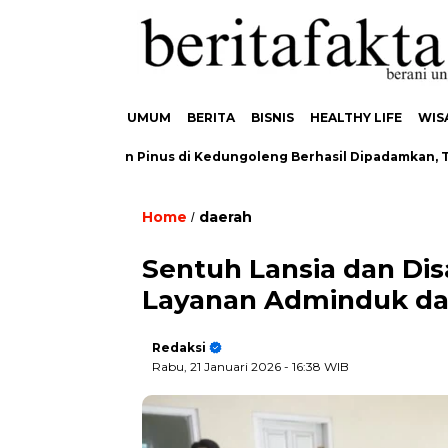
UMUM
BERITA
BISNIS
HEALTHY LIFE
WIS
karan Hutan Pinus di Kedungoleng Berhasil Dipadamkan, Tidak A
Home
daerah
/
Sentuh Lansia dan Dis
Layanan Adminduk dan
Redaksi
Rabu, 21 Januari 2026
- 16:38 WIB