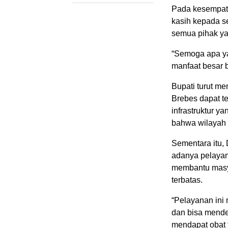
Pada kesempata
kasih kepada se
semua pihak ya
“Semoga apa ya
manfaat besar 
Bupati turut m
Brebes dapat t
infrastruktur y
bahwa wilayah 
Sementara itu,
adanya pelayana
membantu masya
terbatas.
“Pelayanan ini
dan bisa mendet
mendapat obat 