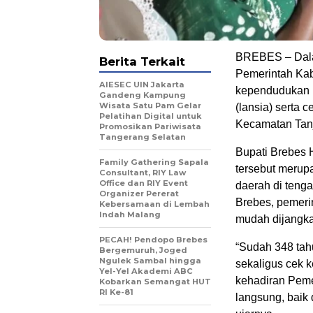
BREBES – Dalam
Berita Terkait
Pemerintah Kab
AIESEC UIN Jakarta
kependudukan (
Gandeng Kampung
Wisata Satu Pam Gelar
(lansia) serta 
Pelatihan Digital untuk
Kecamatan Tanj
Promosikan Pariwisata
Tangerang Selatan
Bupati Brebes
Family Gathering Sapala
tersebut merup
Consultant, RIY Law
Office dan RIY Event
daerah di teng
Organizer Pererat
Brebes, pemeri
Kebersamaan di Lembah
Indah Malang
mudah dijangka
PECAH! Pendopo Brebes
“Sudah 348 tah
Bergemuruh, Joged
Ngulek Sambal hingga
sekaligus cek k
Yel-Yel Akademi ABC
kehadiran Peme
Kobarkan Semangat HUT
RI Ke-81
langsung, baik