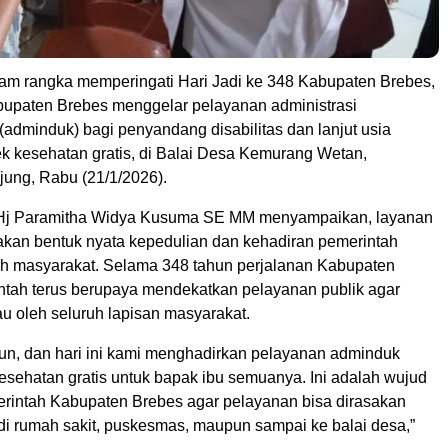
 rangka memperingati Hari Jadi ke 348 Kabupaten Brebes,
upaten Brebes menggelar pelayanan administrasi
adminduk) bagi penyandang disabilitas dan lanjut usia
cek kesehatan gratis, di Balai Desa Kemurang Wetan,
ung, Rabu (21/1/2026).
 Hj Paramitha Widya Kusuma SE MM menyampaikan, layanan
akan bentuk nyata kepedulian dan kehadiran pemerintah
ah masyarakat. Selama 348 tahun perjalanan Kabupaten
ntah terus berupaya mendekatkan pelayanan publik agar
u oleh seluruh lapisan masyarakat.
un, dan hari ini kami menghadirkan pelayanan adminduk
esehatan gratis untuk bapak ibu semuanya. Ini adalah wujud
rintah Kabupaten Brebes agar pelayanan bisa dirasakan
 di rumah sakit, puskesmas, maupun sampai ke balai desa,”