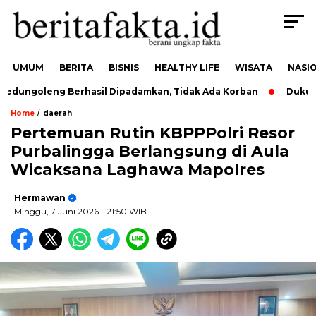
UMUM
BERITA
BISNIS
HEALTHY LIFE
WISATA
NASI
goleng Berhasil Dipadamkan, Tidak Ada Korban
Dukung Usu
/
Home
daerah
Pertemuan Rutin KBPPPolri Resor
Purbalingga Berlangsung di Aula
Wicaksana Laghawa Mapolres
Hermawan
Minggu, 7 Juni 2026
- 21:50 WIB