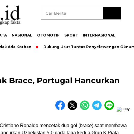
ATA
NASIONAL
OTOMOTIF
SPORT
INTERNASIONAL
 Ada Korban
Dukung Usut Tuntas Penyelewengan Oknum Peg
ak Brace, Portugal Hancurkan
– Cristiano Ronaldo mencetak dua gol (
brace
) saat membawa
ancurkan Uzbekistan 5-0 pada laga kedua Grup K Piala