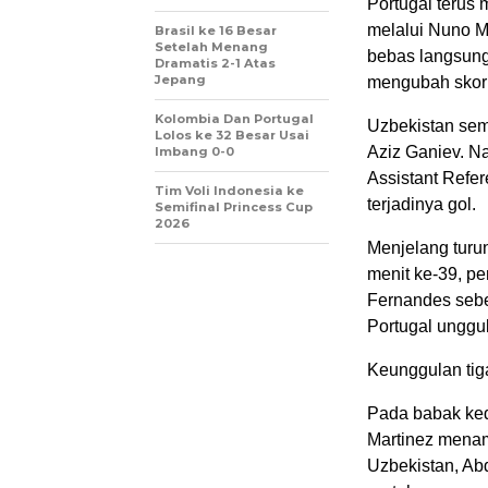
Portugal terus
melalui Nuno M
Brasil ke 16 Besar
Setelah Menang
bebas langsung
Dramatis 2-1 Atas
Jepang
mengubah skor 
Kolombia Dan Portugal
Uzbekistan sem
Lolos ke 32 Besar Usai
Aziz Ganiev. Na
Imbang 0-0
Assistant Refe
Tim Voli Indonesia ke
terjadinya gol.
Semifinal Princess Cup
2026
Menjelang turu
menit ke-39, p
Fernandes seb
Portugal unggul
Keunggulan tig
Pada babak ked
Martinez menam
Uzbekistan, Ab