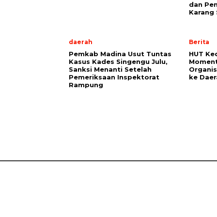
dan Pen
Karang
daerah
Berita
Pemkab Madina Usut Tuntas
HUT Ked
Kasus Kades Singengu Julu,
Moment
Sanksi Menanti Setelah
Organis
Pemeriksaan Inspektorat
ke Daer
Rampung