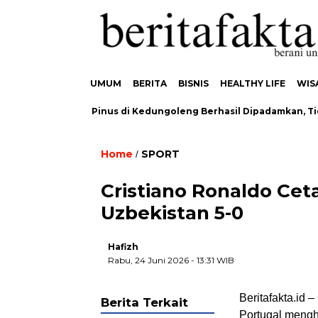
UMUM
BERITA
BISNIS
HEALTHY LIFE
WIS
bakaran Hutan Pinus di Kedungoleng Berhasil Dipadamkan, Tidak
Home
SPORT
/
Cristiano Ronaldo Cet
Uzbekistan 5-0
Hafizh
Rabu, 24 Juni 2026
- 13:31 WIB
Beritafakta.id 
Berita Terkait
Portugal mengh