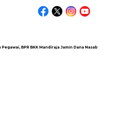
awai, BPR BKK Mandiraja Jamin Dana Nasabah Aman
Satlant