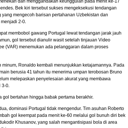
 menekan dan menggandakan keunggulan pada menit ke-17
endes. Bek kiri tersebut sukses mengeksekusi tendangan
 yang mengecoh barisan pertahanan Uzbekistan dan
menjadi 2-0.
pat membobol gawang Portugal lewat tendangan jarak jauh
mun, gol tersebut dianulir wasit setelah tinjauan Video
ree (VAR) menemukan ada pelanggaran dalam proses
n minum, Ronaldo kembali menunjukkan ketajamannya. Pada
emain berusia 41 tahun itu menerima umpan terobosan Bruno
elum melepaskan penyelesaian akurat yang membawa
 3-0.
a gol bertahan hingga babak pertama berakhir.
ua, dominasi Portugal tidak mengendur. Tim asuhan Roberto
bah gol keempat pada menit ke-60 melalui gol bunuh diri bek
dukodir Khusanov, yang salah mengantisipasi bola di area