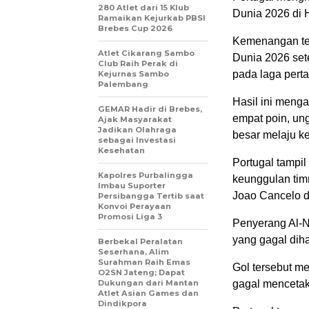
280 Atlet dari 15 Klub
Dunia 2026 di 
Ramaikan Kejurkab PBSI
Brebes Cup 2026
Kemenangan ter
Atlet Cikarang Sambo
Dunia 2026 set
Club Raih Perak di
pada laga pert
Kejurnas Sambo
Palembang
Hasil ini meng
GEMAR Hadir di Brebes,
empat poin, un
Ajak Masyarakat
Jadikan Olahraga
besar melaju k
sebagai Investasi
Kesehatan
Portugal tampi
Kapolres Purbalingga
keunggulan tim
Imbau Suporter
Joao Cancelo da
Persibangga Tertib saat
Konvoi Perayaan
Promosi Liga 3
Penyerang Al-N
yang gagal dih
Berbekal Peralatan
Seserhana, Alim
Surahman Raih Emas
Gol tersebut m
O2SN Jateng; Dapat
Dukungan dari Mantan
gagal mencetak
Atlet Asian Games dan
Dindikpora