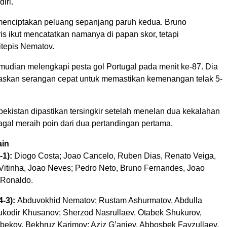
iri.
 menciptakan peluang sepanjang paruh kedua. Bruno
s ikut mencatatkan namanya di papan skor, tetapi
tepis Nematov.
mudian melengkapi pesta gol Portugal pada menit ke-87. Dia
skan serangan cepat untuk memastikan kemenangan telak 5-
ekistan dipastikan tersingkir setelah menelan dua kekalahan
agal meraih poin dari dua pertandingan pertama.
in
-1):
Diogo Costa; Joao Cancelo, Ruben Dias, Renato Veiga,
itinha, Joao Neves; Pedro Neto, Bruno Fernandes, Joao
o Ronaldo.
4-3):
Abduvokhid Nematov; Rustam Ashurmatov, Abdulla
ukodir Khusanov; Sherzod Nasrullaev, Otabek Shukurov,
bekov, Bekhruz Karimov; Aziz G’aniev, Abbosbek Fayzullaev,