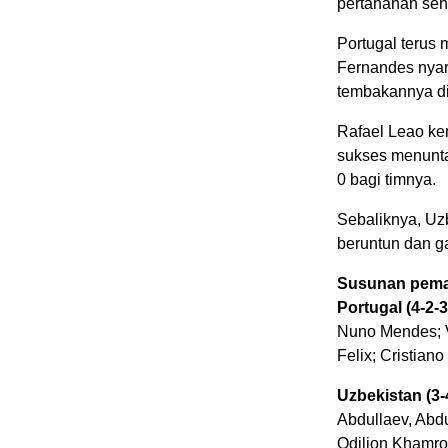
pertahanan send
Portugal terus
Fernandes nyari
tembakannya di
Rafael Leao ke
sukses menunta
0 bagi timnya.
Sebaliknya, Uzb
beruntun dan g
Susunan pema
Portugal (4-2-3
Nuno Mendes; V
Felix; Cristian
Uzbekistan (3-
Abdullaev, Abd
Odiljon Khamro