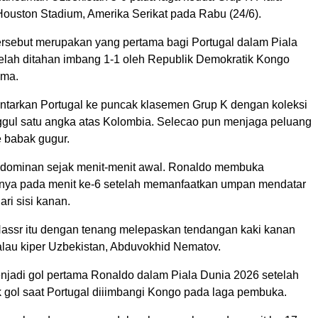
Houston Stadium, Amerika Serikat pada Rabu (24/6).
sebut merupakan yang pertama bagi Portugal dalam Piala
elah ditahan imbang 1-1 oleh Republik Demokratik Kongo
ama.
antarkan Portugal ke puncak klasemen Grup K dengan koleksi
ggul satu angka atas Kolombia. Selecao pun menjaga peluang
e babak gugur.
l dominan sejak menit-menit awal. Ronaldo membuka
nya pada menit ke-6 setelah memanfaatkan umpan mendatar
ri sisi kanan.
assr itu dengan tenang melepaskan tendangan kaki kanan
alau kiper Uzbekistan, Abduvokhid Nematov.
enjadi gol pertama Ronaldo dalam Piala Dunia 2026 setelah
 gol saat Portugal diiimbangi Kongo pada laga pembuka.