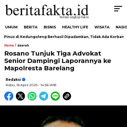
UMUM
BERITA
BISNIS
HEALTHY LIFE
WISATA
NASI
inus di Kedungoleng Berhasil Dipadamkan, Tidak Ada Korban
/
Home
daerah
Rosano Tunjuk Tiga Advokat
Senior Dampingi Laporannya ke
Mapolresta Barelang
Redaksi
Rabu, 16 April 2025
- 14:56 WIB