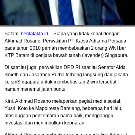
Batam,
beritafakta.id
– Siapa yang tidak kenal dengan
Akhmad Rosano, Perwakilan PT Karsa Aditama Persada
pada tahun 2010 pernah membebaskan 2 orang WNI ber
KTP Batam di penjara bawah tanah (lavender) Singapura.
Di saat itu juga, perwakilan DPD RI saat itu Senator Aida
Ismeth dan Jasarmen Purba terbang langsung dari jakarta
ke smSingapura untuk membebaskan 2 wni tersebut,
namun menemui jalan buntu.
Kini, Akhmad Rosano melaporkan pegiat media sosial,
Yusril Koto ke Mapolresta Barelang, beberapa hari lalu,
atas dugaan pencemaran nama baik, mengganggu
investasi dan menimbulkan keonaran.
Akhmad Rosano memberikan kuasa kepada tiga Advokat