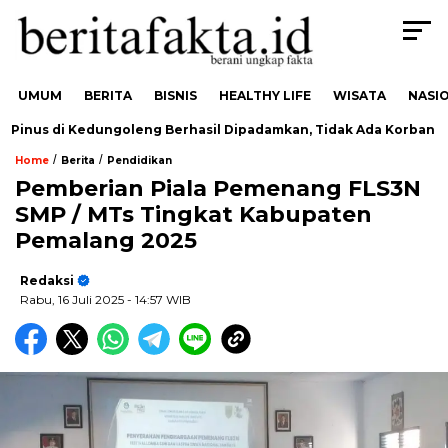
UMUM
BERITA
BISNIS
HEALTHY LIFE
WISATA
NASI
nus di Kedungoleng Berhasil Dipadamkan, Tidak Ada Korban
/
/
Home
Berita
Pendidikan
Pemberian Piala Pemenang FLS3N
SMP / MTs Tingkat Kabupaten
Pemalang 2025
Redaksi
Rabu, 16 Juli 2025
- 14:57 WIB