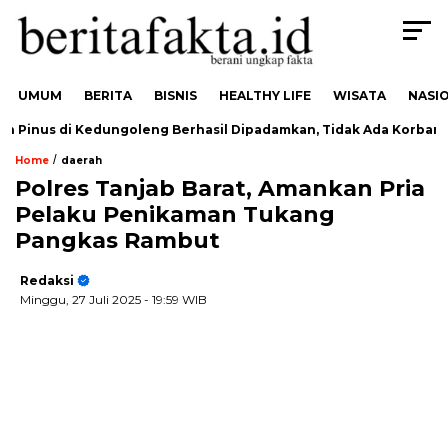
UMUM
BERITA
BISNIS
HEALTHY LIFE
WISATA
NASI
inus di Kedungoleng Berhasil Dipadamkan, Tidak Ada Korban
/
Home
daerah
Polres Tanjab Barat, Amankan Pria
Pelaku Penikaman Tukang
Pangkas Rambut
Redaksi
Minggu, 27 Juli 2025
- 19:59 WIB