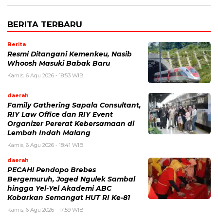
BERITA TERBARU
Berita
Resmi Ditangani Kemenkeu, Nasib
Whoosh Masuki Babak Baru
Kamis, 6 Agu 2026 - 18:53 WIB
daerah
Family Gathering Sapala Consultant,
RIY Law Office dan RIY Event
Organizer Pererat Kebersamaan di
Lembah Indah Malang
Kamis, 6 Agu 2026 - 18:41 WIB
daerah
PECAH! Pendopo Brebes
Bergemuruh, Joged Ngulek Sambal
hingga Yel-Yel Akademi ABC
Kobarkan Semangat HUT RI Ke-81
Kamis, 6 Agu 2026 - 17:59 WIB