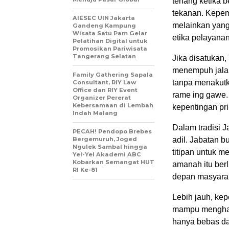
tenang ketika b
tekanan. Kepem
AIESEC UIN Jakarta
melainkan yan
Gandeng Kampung
Wisata Satu Pam Gelar
etika pelayanan
Pelatihan Digital untuk
Promosikan Pariwisata
Tangerang Selatan
Jika disatukan
menempuh jalan
Family Gathering Sapala
tanpa menakutk
Consultant, RIY Law
Office dan RIY Event
rame ing gawe.
Organizer Pererat
Kebersamaan di Lembah
kepentingan pri
Indah Malang
Dalam tradisi 
PECAH! Pendopo Brebes
Bergemuruh, Joged
adil. Jabatan 
Ngulek Sambal hingga
titipan untuk m
Yel-Yel Akademi ABC
Kobarkan Semangat HUT
amanah itu ber
RI Ke-81
depan masyara
Lebih jauh, ke
mampu menghad
hanya bebas dari