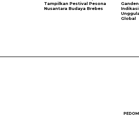
Tampilkan Pestival Pesona
Ganden
Nusantara Budaya Brebes
Indikas
Unggula
Global
PEDOMA