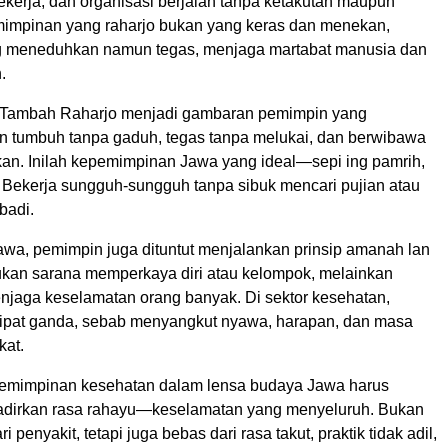
ekerja, dan organisasi berjalan tanpa ketakutan maupun
impinan yang raharjo bukan yang keras dan menekan,
g meneduhkan namun tegas, menjaga martabat manusia dan
.
, Tambah Raharjo menjadi gambaran pemimpin yang
 tumbuh tanpa gaduh, tegas tanpa melukai, dan berwibawa
an. Inilah kepemimpinan Jawa yang ideal—sepi ing pamrih,
 Bekerja sungguh-sungguh tanpa sibuk mencari pujian atau
badi.
Jawa, pemimpin juga dituntut menjalankan prinsip amanah lan
bukan sarana memperkaya diri atau kelompok, melainkan
enjaga keselamatan orang banyak. Di sektor kesehatan,
lipat ganda, sebab menyangkut nyawa, harapan, dan masa
kat.
pemimpinan kesehatan dalam lensa budaya Jawa harus
irkan rasa rahayu—keselamatan yang menyeluruh. Bukan
 penyakit, tetapi juga bebas dari rasa takut, praktik tidak adil,