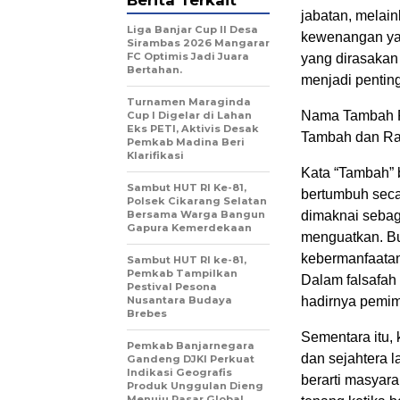
Berita Terkait
jabatan, melain
Liga Banjar Cup II Desa
kewenangan yang
Sirambas 2026 Mangarar
FC Optimis Jadi Juara
yang dirasakan
Bertahan.
menjadi pentin
Turnamen Maraginda
Nama Tambah Ra
Cup I Digelar di Lahan
Eks PETI, Aktivis Desak
Tambah dan Ra
Pemkab Madina Beri
Klarifikasi
Kata “Tambah” 
Sambut HUT RI Ke-81,
bertumbuh seca
Polsek Cikarang Selatan
Bersama Warga Bangun
dimaknai sebag
Gapura Kemerdekaan
menguatkan. B
kebermanfaatan
Sambut HUT RI ke-81,
Pemkab Tampilkan
Dalam falsafah 
Pestival Pesona
Nusantara Budaya
hadirnya pemi
Brebes
Sementara itu,
Pemkab Banjarnegara
dan sejahtera l
Gandeng DJKI Perkuat
Indikasi Geografis
berarti masyar
Produk Unggulan Dieng
Menuju Pasar Global