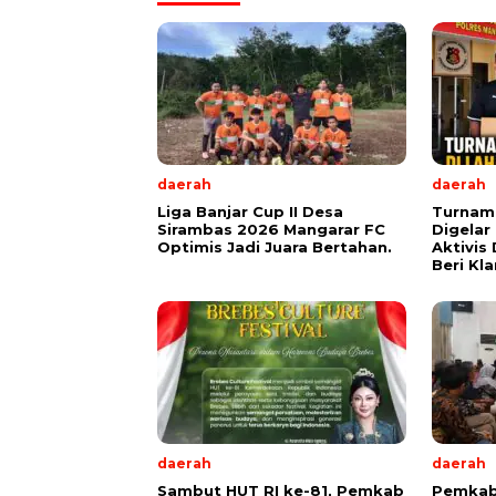
daerah
daerah
Liga Banjar Cup II Desa
Turname
Sirambas 2026 Mangarar FC
Digelar
Optimis Jadi Juara Bertahan.
Aktivis
Beri Kla
daerah
daerah
Sambut HUT RI ke-81, Pemkab
Pemkab