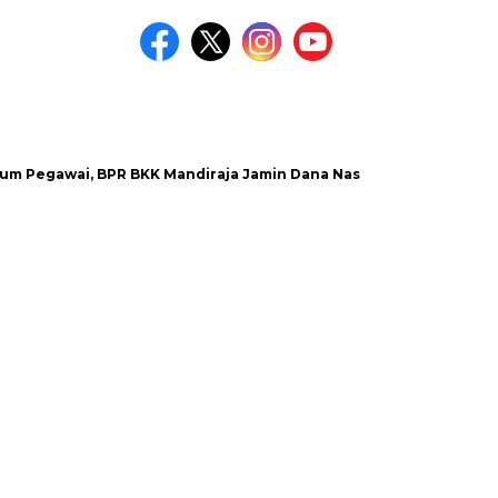
wai, BPR BKK Mandiraja Jamin Dana Nasabah Aman
Satlanta