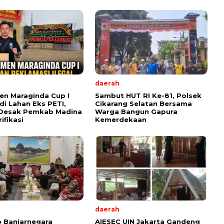
daerah
n Maraginda Cup I
Sambut HUT RI Ke-81, Polsek
 di Lahan Eks PETI,
Cikarang Selatan Bersama
 Desak Pemkab Madina
Warga Bangun Gapura
rifikasi
Kemerdekaan
daerah
 Banjarnegara
AIESEC UIN Jakarta Gandeng