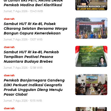
di Lahan Eks PETI, Aktivis Desak
Pemkab Madina Beri Klarifikasi
Jumat, 7 Agu 2026 - 13:43 WIB
daerah
Sambut HUT RI Ke-81, Polsek
Cikarang Selatan Bersama Warga
Bangun Gapura Kemerdekaan
Jumat, 7 Agu 2026 - 13:07 WIB
daerah
Sambut HUT RI ke-81, Pemkab
Tampilkan Pestival Pesona
Nusantara Budaya Brebes
Jumat, 7 Agu 2026 - 12:58 WIB
daerah
Pemkab Banjarnegara Gandeng
DJKI Perkuat Indikasi Geografis
Produk Unggulan Dieng Menuju
Pasar Global
Jumat, 7 Agu 2026 - 10:15 WIB
daerah