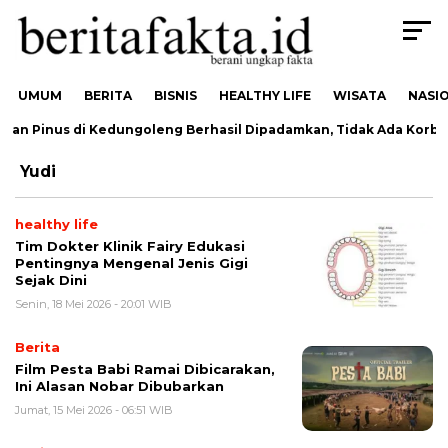
UMUM
BERITA
BISNIS
HEALTHY LIFE
WISATA
NASI
an Pinus di Kedungoleng Berhasil Dipadamkan, Tidak Ada Korban
Yudi
healthy life
Tim Dokter Klinik Fairy Edukasi
Pentingnya Mengenal Jenis Gigi
Sejak Dini
Senin, 18 Mei 2026 - 20:01 WIB
Berita
Film Pesta Babi Ramai Dibicarakan,
Ini Alasan Nobar Dibubarkan
Jumat, 15 Mei 2026 - 06:51 WIB