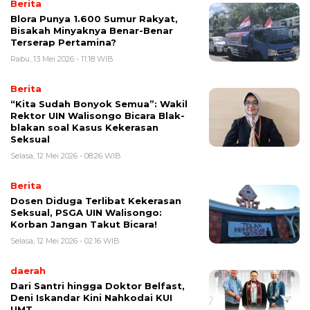
Berita
Blora Punya 1.600 Sumur Rakyat,
Bisakah Minyaknya Benar-Benar
Terserap Pertamina?
Rabu, 13 Mei 2026 - 11:18 WIB
Berita
“Kita Sudah Bonyok Semua”: Wakil
Rektor UIN Walisongo Bicara Blak-
blakan soal Kasus Kekerasan
Seksual
Selasa, 12 Mei 2026 - 08:26 WIB
Berita
Dosen Diduga Terlibat Kekerasan
Seksual, PSGA UIN Walisongo:
Korban Jangan Takut Bicara!
Selasa, 12 Mei 2026 - 02:16 WIB
daerah
Dari Santri hingga Doktor Belfast,
Deni Iskandar Kini Nahkodai KUI
UMT