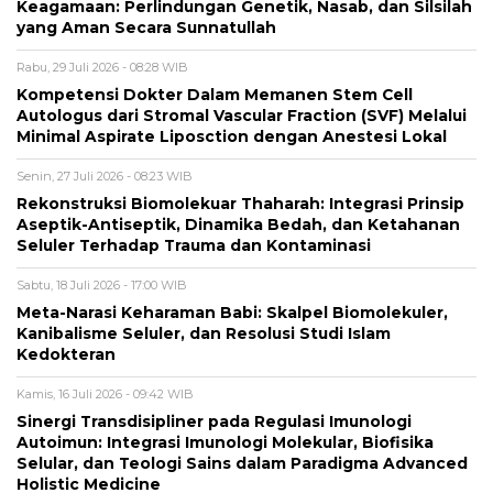
Keagamaan: Perlindungan Genetik, Nasab, dan Silsilah
yang Aman Secara Sunnatullah
Rabu, 29 Juli 2026 - 08:28 WIB
Kompetensi Dokter Dalam Memanen Stem Cell
Autologus dari Stromal Vascular Fraction (SVF) Melalui
Minimal Aspirate Liposction dengan Anestesi Lokal
Senin, 27 Juli 2026 - 08:23 WIB
Rekonstruksi Biomolekuar Thaharah: Integrasi Prinsip
Aseptik-Antiseptik, Dinamika Bedah, dan Ketahanan
Seluler Terhadap Trauma dan Kontaminasi
Sabtu, 18 Juli 2026 - 17:00 WIB
Meta-Narasi Keharaman Babi: Skalpel Biomolekuler,
Kanibalisme Seluler, dan Resolusi Studi Islam
Kedokteran
Kamis, 16 Juli 2026 - 09:42 WIB
Sinergi Transdisipliner pada Regulasi Imunologi
Autoimun: Integrasi Imunologi Molekular, Biofisika
Selular, dan Teologi Sains dalam Paradigma Advanced
Holistic Medicine