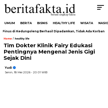
UMUM
BERITA
BISNIS
HEALTHY LIFE
WISATA
NASI
nus di Kedungoleng Berhasil Dipadamkan, Tidak Ada Korban
/
Home
healthy life
Tim Dokter Klinik Fairy Edukasi
Pentingnya Mengenal Jenis Gigi
Sejak Dini
Yudi
Senin, 18 Mei 2026
- 20:01 WIB