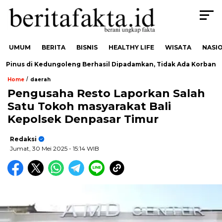
UMUM
BERITA
BISNIS
HEALTHY LIFE
WISATA
NASI
inus di Kedungoleng Berhasil Dipadamkan, Tidak Ada Korban
/
Home
daerah
Pengusaha Resto Laporkan Salah
Satu Tokoh masyarakat Bali
Kepolsek Denpasar Timur
Redaksi
Jumat, 30 Mei 2025
- 15:14 WIB