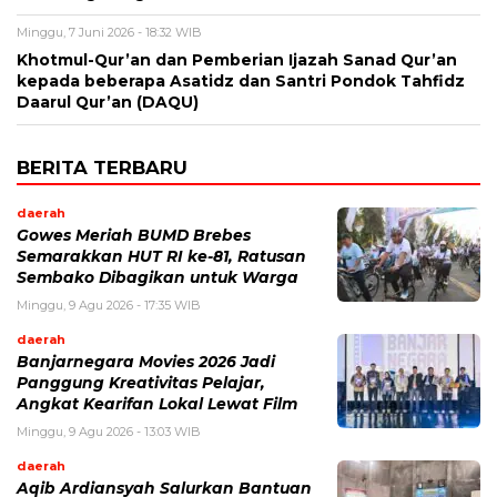
Minggu, 7 Juni 2026 - 18:32 WIB
Khotmul-Qur’an dan Pemberian Ijazah Sanad Qur’an
kepada beberapa Asatidz dan Santri Pondok Tahfidz
Daarul Qur’an (DAQU)
BERITA TERBARU
daerah
Gowes Meriah BUMD Brebes
Semarakkan HUT RI ke-81, Ratusan
Sembako Dibagikan untuk Warga
Minggu, 9 Agu 2026 - 17:35 WIB
daerah
Banjarnegara Movies 2026 Jadi
Panggung Kreativitas Pelajar,
Angkat Kearifan Lokal Lewat Film
Minggu, 9 Agu 2026 - 13:03 WIB
daerah
Aqib Ardiansyah Salurkan Bantuan